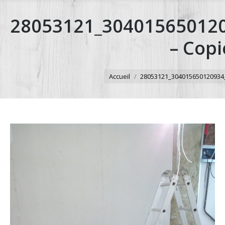
28053121_30401565012
– Copi
Vous êtes ici :
Accueil
28053121_304015650120934