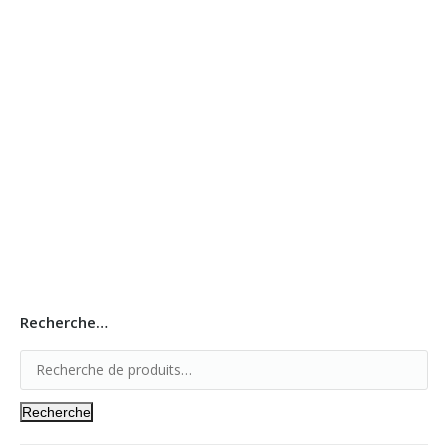
Revêtement Moquette Textille
Parquet lvt en pvc
Revêtement Moquette PVC
Recherche…
Recherche