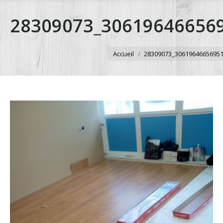
28309073_30619646656
Vous êtes ici :
Accueil
28309073_3061964665695