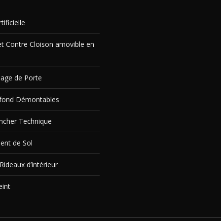
ificielle
et Contre Cloison amovible en
age de Porte
afond Démontables
ncher Technique
ent de Sol
Rideaux d’intérieur
eint