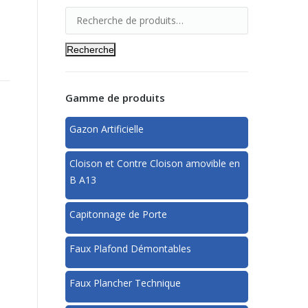
Recherche
Gamme de produits
Gazon Artificielle
Cloison et Contre Cloison amovible en
B A13
Capitonnage de Porte
Faux Plafond Démontables
Faux Plancher Technique