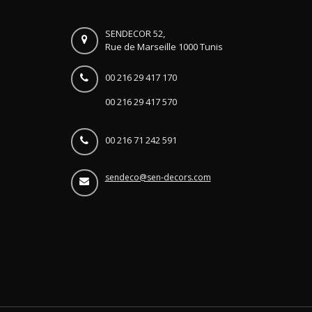
SENDECOR 52,
Rue de Marseille 1000 Tunis
00 216 29 417 170
00 216 29 417 570
00 216 71 242 591
sendeco@sen-decors.com