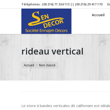
Téléphones : (00 216) 71 334 113 || (00 216) 29 417 170
E
Accueil
rideau vertical
Vous êtes ici :
Accueil
Non classé
Le store à bandes verticales dit californien est idéa