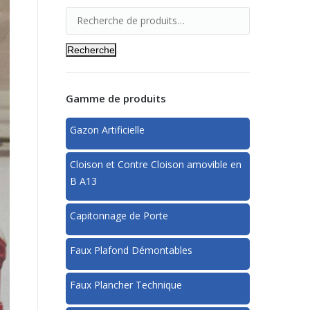
Recherche
Gamme de produits
Gazon Artificielle
Cloison et Contre Cloison amovible en
B A13
Capitonnage de Porte
Faux Plafond Démontables
Faux Plancher Technique