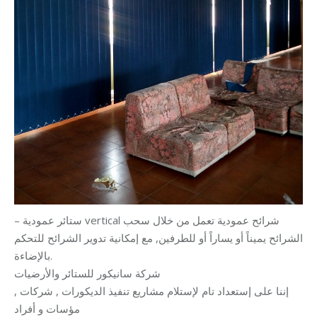
– ستائر عمودية vertical شرائح عمودية تعمل من خلال سحب
الشرائح يميناً أو يساراً أو للطرفين, مع إمكانية تدوير الشرائح للتحكم
بالإضاءة.
شركة سانيكور للستائر والأرضيات
إننا على إستعداد تام لإستلام مشاريع تنفيذ الديكورات , شركات ,
مؤسات و أفراد