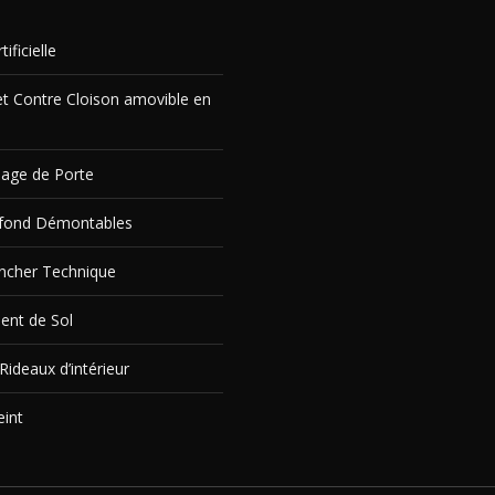
ificielle
et Contre Cloison amovible en
age de Porte
afond Démontables
ncher Technique
ent de Sol
Rideaux d’intérieur
eint