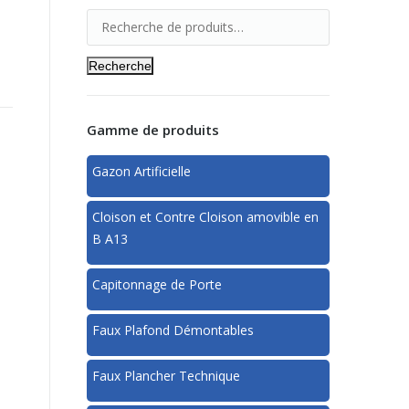
Recherche
Gamme de produits
Gazon Artificielle
Cloison et Contre Cloison amovible en
B A13
Capitonnage de Porte
Faux Plafond Démontables
Faux Plancher Technique