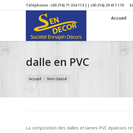
Téléphones : (00 216) 71 334 113 || (00 216) 29 417 170
E
Accueil
dalle en PVC
Vous êtes ici :
Accueil
Non classé
La composition des dalles et lames PVC épaisses re