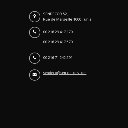
SENDECOR 52,
Rue de Marseille 1000 Tunis
00 216 29 417 170
00 216 29 417 570
00 216 71 242 591
sendeco@sen-decors.com