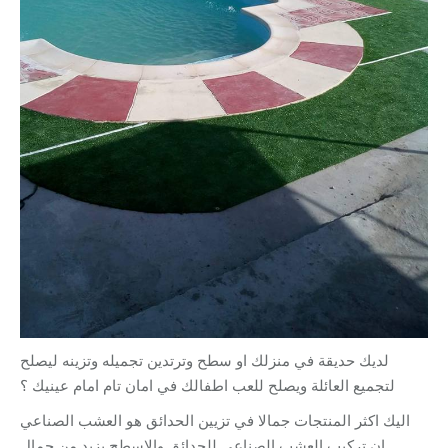
لديك حديقة في منزلك او سطح وترتدين تجميله وتزينه ليصلح
لتجميع العائلة ويصلح للعب اطفالك في امان تام امام عينيك ؟
اليك اكثر المنتجات جمالا في تزيين الحدائق هو العشب الصناعي
ان تركيب العشب الصناعي للحدائق والاسطح يزيد من جمال