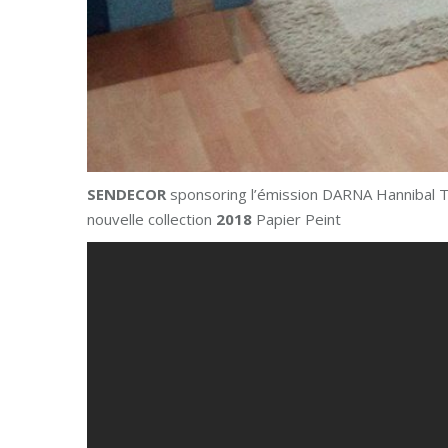
SENDECOR
sponsoring l’émission DARNA Hannibal 
nouvelle collection
2018
Papier Peint