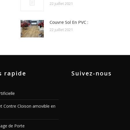
22 juillet 2021
Couvre Sol En PVC :
22 juillet 2021
s rapide
Suivez-nous
ificielle
et Contre Cloison amovible en
age de Porte