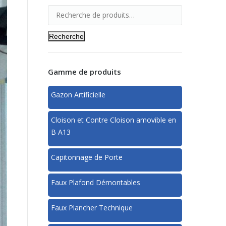
Recherche
Gamme de produits
Gazon Artificielle
Cloison et Contre Cloison amovible en
B A13
Capitonnage de Porte
Faux Plafond Démontables
Faux Plancher Technique