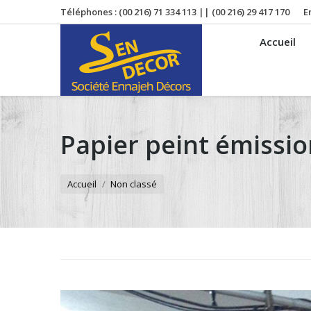
Téléphones : (00 216) 71 334 113 || (00 216) 29 417 170
E
Accueil
Papier peint émissi
Vous êtes ici :
Accueil
Non classé