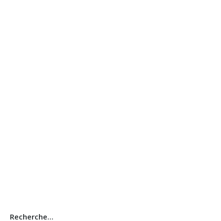
RIDEAUX ENROULEUR Personnalisez
Tapis CAILLOBETIS ANTIDRAPANT
Recherche…