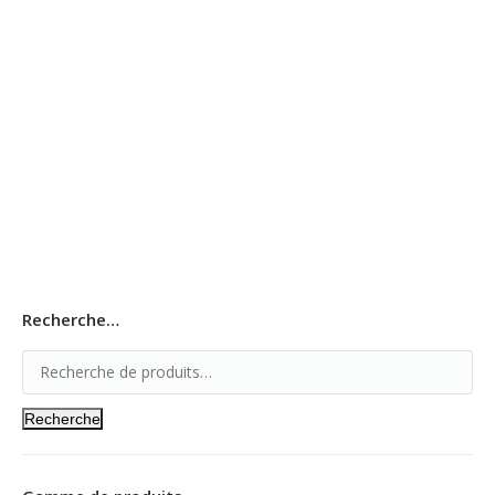
RIDEAUX ZEBRA
Les poteaux de Guidage
Moquette D’honneur
Recherche…
Recherche